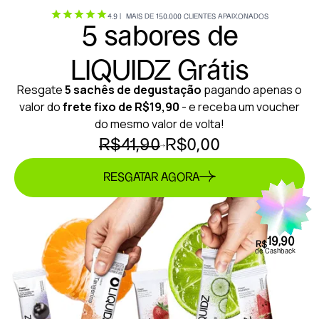
4.9 | MAIS DE 150.000 CLIENTES APAIXONADOS
5 sabores de
LIQUIDZ Grátis
Resgate
5 sachês de degustação
pagando apenas o
valor do
frete fixo de R$19,90
- e receba um voucher
do mesmo valor de volta!
R$41,90
R$0,00
RESGATAR AGORA
19,90
R$
de Cashback