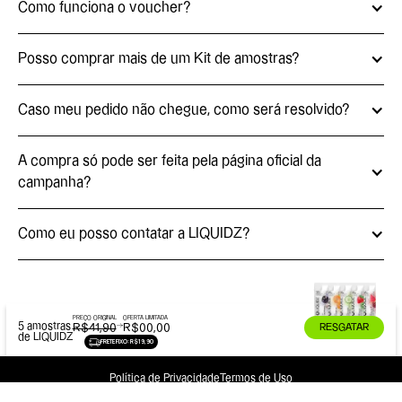
Como funciona o voucher?
Posso comprar mais de um Kit de amostras?
Caso meu pedido não chegue, como será resolvido?
A compra só pode ser feita pela página oficial da
campanha?
Como eu posso contatar a LIQUIDZ?
PREÇO ORIGINAL
OFERTA LIMITADA
5 amostras
RESGATAR
R$41,90
R$00,00
de LIQUIDZ
FRETE FIXO: R$19,90
14
Sem
Zero
Política de Privacidade
Termos de Uso
sticks
Corantes
Açúcares
© 2026 LIQUIDZ. Todos direitos reservados.
Frescância