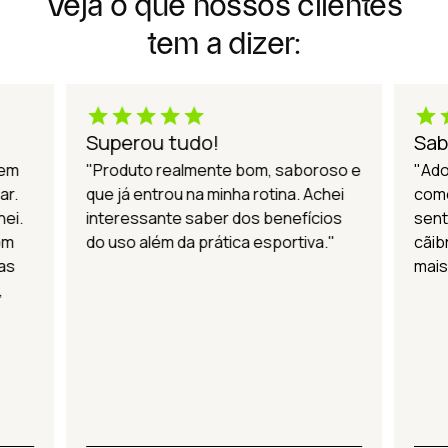
Veja o que nossos clientes
tem a dizer:
Superou tudo!
Sab
 em
"Produto realmente bom, saboroso e
"Ado
ar.
que já entrou na minha rotina. Achei
come
hei.
interessante saber dos benefícios
sent
om
do uso além da prática esportiva."
cãib
das
mais
,