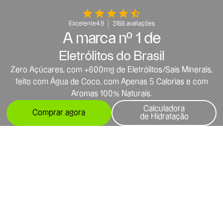
Excelente
4.9
3166 avaliações
A marca nº 1 de
Eletrólitos do Brasil
Zero Açúcares, com +600mg de Eletrólitos/Sais Minerais,
feito com Água de Coco, com Apenas 5 Calorias e com
Aromas 100% Naturais.
Calculadora
Comprar agora
de Hidratação
COMPRAR AGORA
/ESTÁ COM DÚVIDA?
Estamos aqui para te ajudar!
🎉
20% OFF + Frete Grátis
Teste por 30 dias Sem Risco
Nosso suporte funciona:
Segunda a Quinta, de 8:00 às 18:00.